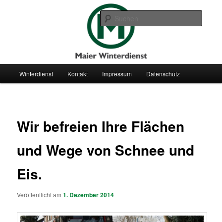
Wir befreien Ihre Flächen und Wege von Schnee und Eis.
Suche
Maier Winterdienst
Hauptmenü
Winterdienst
Kontakt
Impressum
Datenschutz
Zum
Inhalt
Beitrag
wechseln
Wir befreien Ihre Flächen
und Wege von Schnee und
Eis.
Veröffentlicht am
1. Dezember 2014